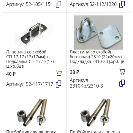
Артикул
52-105/115
Артикул
52-112/1220
Пластина со скобой
Пластина со скобой(
СП-17.17 (17х17мм) +
бортовая) 2310 (22х20мм) +
Подкладка СП-17.15(17)
Подкладка 2310-3 Ц.хр.бцв
Ц.хр.бцв
38
₽
40
₽
Артикул
Артикул
52-117/1717
2310Кр/2310-3
Пробойник для люверса
Пробойник для люверса