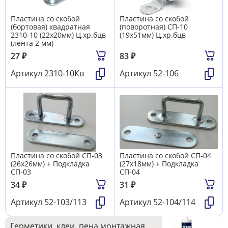
Пластина со скобой
Пластина со скобой
(бортовая) квадратная
(поворотная) СП-10
2310-10 (22х20мм) Ц.хр.бцв
(19х51мм) Ц.хр.бцв
(лента 2 мм)
27
₽
83
₽
Артикул
2310-10Кв
Артикул
52-106
Пластина со скобой СП-03
Пластина со скобой СП-04
(26х26мм) + Подкладка
(27х18мм) + Подкладка
СП-03
СП-04
34
₽
31
₽
Артикул
52-103/113
Артикул
52-104/114
Герметики, клеи, пена монтажная