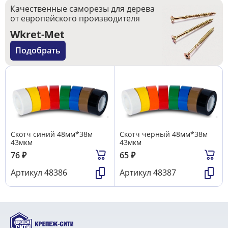
Качественные саморезы для дерева
от европейского производителя
Wkret-Met
Подобрать
Скотч синий 48мм*38м
Скотч черный 48мм*38м
43мкм
43мкм
76
₽
65
₽
Артикул
48386
Артикул
48387