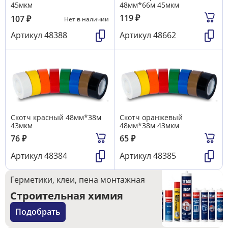
45мкм
48мм*66м 45мкм
119
₽
107
₽
Нет в наличии
Артикул
48388
Артикул
48662
Скотч красный 48мм*38м
Скотч оранжевый
43мкм
48мм*38м 43мкм
76
₽
65
₽
Артикул
48384
Артикул
48385
Герметики, клеи, пена монтажная
Строительная химия
Подобрать