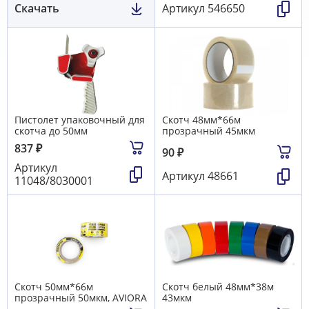
Скачать
Артикул
546650
Пистолет упаковочный для
Скотч 48мм*66м
скотча до 50мм
прозрачный 45мкм
837
₽
90
₽
Артикул
Артикул
48661
11048/8030001
Скотч 50мм*66м
Скотч белый 48мм*38м
прозрачный 50мкм, AVIORA
43мкм