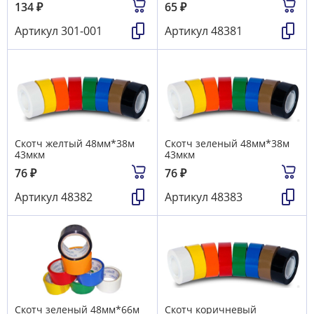
134
₽
65
₽
Артикул
301-001
Артикул
48381
Скотч желтый 48мм*38м
Скотч зеленый 48мм*38м
43мкм
43мкм
76
₽
76
₽
Артикул
48382
Артикул
48383
Скотч зеленый 48мм*66м
Скотч коричневый