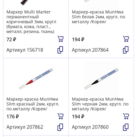
Маркер Multi Marker
Маркер-краска MunHwa
перманентный
Slim белая 2мм, кругл. по
коричневый 3мм, кругл
металлу /Корея/
(бумага, кожа, пласт.,
металл, резина, ткань)
72
₽
194
₽
Артикул
156718
Артикул
207864
Маркер-краска MunHwa
Маркер-краска MunHwa
Slim красный 2мм, кругл.
Slim черная 2мм, кругл. по
по металлу /Корея/
металлу /Корея/
176
₽
194
₽
Артикул
207862
Артикул
207860