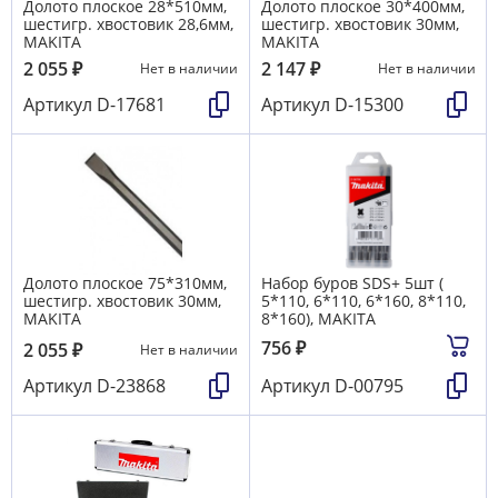
Долото плоское 28*510мм,
Долото плоское 30*400мм,
шестигр. хвостовик 28,6мм,
шестигр. хвостовик 30мм,
MAKITA
MAKITA
2 055
₽
2 147
₽
Нет в наличии
Нет в наличии
Артикул
D-17681
Артикул
D-15300
Долото плоское 75*310мм,
Набор буров SDS+ 5шт (
шестигр. хвостовик 30мм,
5*110, 6*110, 6*160, 8*110,
MAKITA
8*160), MAKITA
756
₽
2 055
₽
Нет в наличии
Артикул
D-23868
Артикул
D-00795