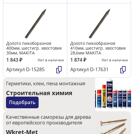
Долото пикоборазное
Долото пикообразное
400мм, шестигр. хвостовик
410мм, шестигр. хвостовик
30мм, MAKITA
28,6мм MAKITA
1 843
₽
1 874
₽
Нет в наличии
Нет в наличии
Артикул
D-15285
Артикул
D-17631
Герметики, клеи, пена монтажная
Строительная химия
Подобрать
Качественные саморезы для дерева
от европейского производителя
Wkret-Met