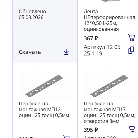
Обновлено
Лента
05.08.2026
НЕперфорированная
12*0,50 L-25м,
оцинкованная
367
₽
Артикул
12 05
Скачать
25 1 19
Перфолента
Перфолента
монтажная МП12
монтажная МП17
оцин L25 толщ 0,5мм
оцин L25 толщ 0,5мм,
отверстия 8мм
395
₽