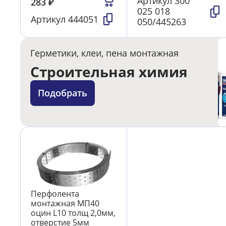
Артикул
300
283
₽
025 018
Артикул
444051
050/445263
Герметики, клеи, пена монтажная
Строительная химия
Подобрать
Перфолента
монтажная МП40
оцин L10 толщ 2,0мм,
отверстие 5мм