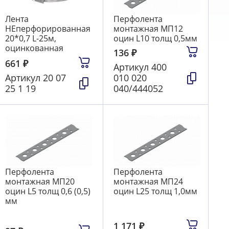
Лента
Перфолента
НЕперфорированная
монтажная МП12
20*0,7 L-25м,
оцин L10 толщ 0,5мм
оцинкованная
136
₽
661
₽
Артикул
400
Артикул
20 07
010 020
25 1 19
040/444052
Перфолента
Перфолента
монтажная МП20
монтажная МП24
оцин L5 толщ 0,6 (0,5)
оцин L25 толщ 1,0мм
мм
1 171
₽