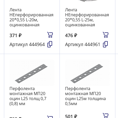
Лента
Лента
НЕперфорированная
НЕперфорированная
20*0,55 L-20м,
20*0,55 L-25м,
оцинкованная
оцинкованная
371
₽
476
₽
Артикул
444964
Артикул
444961
Перфолента
Перфолента
монтажная МП20
монтажная МП20
оцин L25 толщ 0,7
оцин L25м толщина
(0,8) мм
0,5мм
501
₽