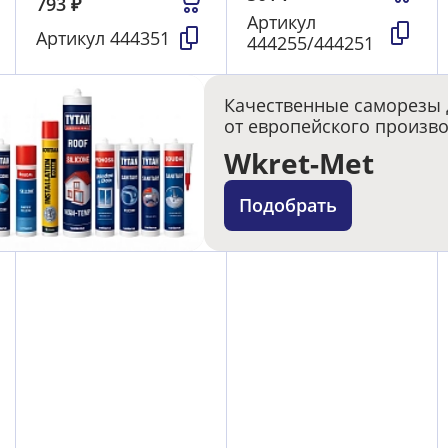
793
₽
Артикул
Артикул
444351
444255/444251
Качественные саморезы 
от европейского произв
Wkret-Met
Подобрать