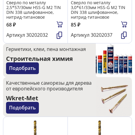
Сверло по металлу
Сверло по металлу
2,5*57/30мм HSS-G M2 TIN
3,0*61/33мм HSS-G M2 TIN
DIN 338 шлифованное,
DIN 338 шлифованное,
нитрид-титановое
нитрид-титановое
68
₽
85
₽
Артикул
30202032
Артикул
30202037
Герметики, клеи, пена монтажная
Строительная химия
Подобрать
Качественные саморезы для дерева
от европейского производителя
Wkret-Met
Подобрать