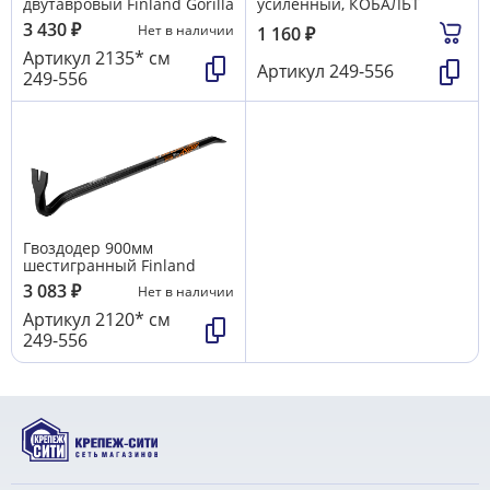
двутавровый Finland Gorilla
усиленный, КОБАЛЬТ
3 430
₽
Нет в наличии
1 160
₽
Артикул
2135* см
Артикул
249-556
249-556
Гвоздодер 900мм
шестигранный Finland
3 083
₽
Нет в наличии
Артикул
2120* см
249-556