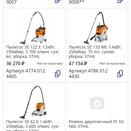
9007
9000**
Пылесос SE 122 Е 1,5кВт,
Пылесос SE 133 MЕ 1,4кВт,
250мбар, 3 700 л/мин, сух/
250мбар, 75 л/с, сух/вл.
вл. уборка, STIHL
уборка, STIHL
36 270
₽
47 154
₽
Нет в наличии
Нет в наличии
Артикул
4774 012
Артикул
4786 012
4405
4430
Пылесос SE 62 Е 1,4кВт,
Ремень двухплечный FS 55-
250мбар, 3 600 л/мин, сух/
560, STIHL
вл. уборка, STIHL