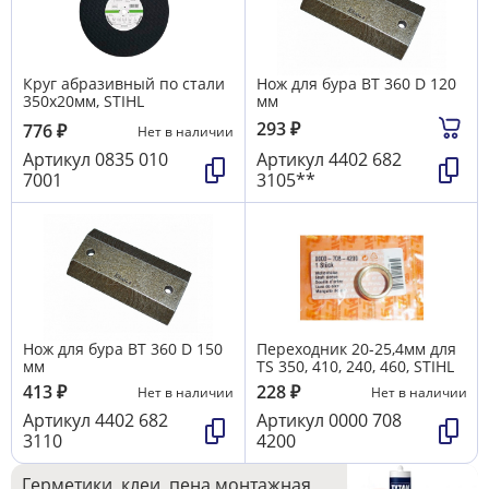
Круг абразивный по стали
Нож для бура BT 360 D 120
350х20мм, STIHL
мм
293
₽
776
₽
Нет в наличии
Артикул
0835 010
Артикул
4402 682
7001
3105**
Нож для бура BT 360 D 150
Переходник 20-25,4мм для
мм
TS 350, 410, 240, 460, STIHL
413
₽
228
₽
Нет в наличии
Нет в наличии
Артикул
4402 682
Артикул
0000 708
3110
4200
Герметики, клеи, пена монтажная