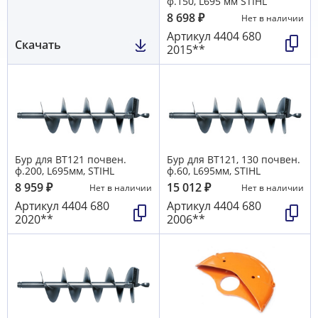
ф.150, L695 мм STIHL
8 698
₽
Нет в наличии
Артикул
4404 680
Скачать
2015**
Бур для ВТ121 почвен.
Бур для ВТ121, 130 почвен.
ф.200, L695мм, STIHL
ф.60, L695мм, STIHL
8 959
₽
15 012
₽
Нет в наличии
Нет в наличии
Артикул
4404 680
Артикул
4404 680
2020**
2006**