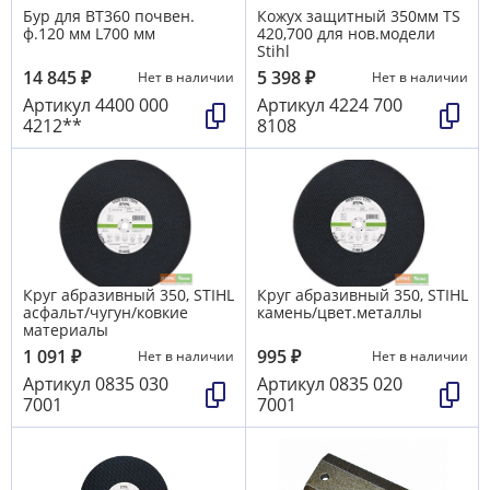
Бур для ВТ360 почвен.
Кожух защитный 350мм TS
ф.120 мм L700 мм
420,700 для нов.модели
Stihl
14 845
₽
5 398
₽
Нет в наличии
Нет в наличии
Артикул
4400 000
Артикул
4224 700
4212**
8108
Круг абразивный 350, STIHL
Круг абразивный 350, STIHL
асфальт/чугун/ковкие
камень/цвет.металлы
материалы
1 091
₽
995
₽
Нет в наличии
Нет в наличии
Артикул
0835 030
Артикул
0835 020
7001
7001