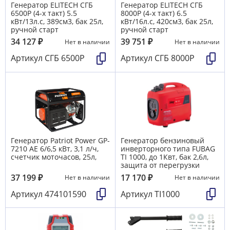
Генератор ELITECH СГБ
Генератор ELITECH СГБ
6500Р (4-х такт) 5.5
8000Р (4-х такт) 6.5
кВт/13л.с, 389см3, бак 25л,
кВт/16л.с, 420см3, бак 25л,
ручной старт
ручной старт
34 127
₽
39 751
₽
Нет в наличии
Нет в наличии
Артикул
СГБ 6500Р
Артикул
СГБ 8000Р
Генератор Patriot Power GP-
Генератор бензиновый
7210 AE 6/6,5 кВт, 3,1 л/ч,
инверторного типа FUBAG
счетчик моточасов, 25л,
TI 1000, до 1Квт, бак 2,6л,
защита от перегрузки
37 199
₽
17 170
₽
Нет в наличии
Нет в наличии
Артикул
474101590
Артикул
TI1000