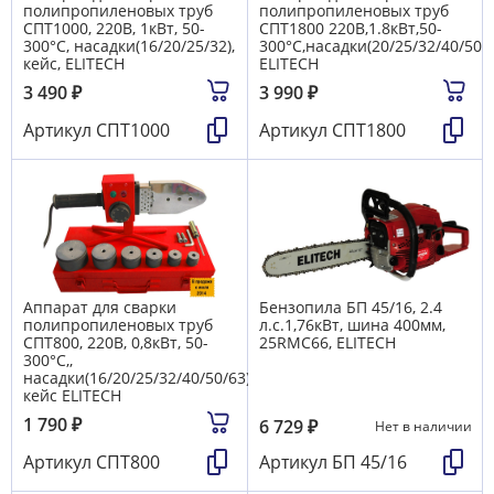
полипропиленовых труб
полипропиленовых труб
СПТ1000, 220В, 1кВт, 50-
СПТ1800 220В,1.8кВт,50-
300°С, насадки(16/20/25/32),
300°С,насадки(20/25/32/40/50/6
кейс, ELITECH
ELITECH
3 490
₽
3 990
₽
Артикул
СПТ1000
Артикул
СПТ1800
Аппарат для сварки
Бензопила БП 45/16, 2.4
полипропиленовых труб
л.с.1,76кВт, шина 400мм,
СПТ800, 220В, 0,8кВт, 50-
25RMC66, ELITECH
300°С,,
насадки(16/20/25/32/40/50/63),
кейс ELITECH
1 790
₽
6 729
₽
Нет в наличии
Артикул
СПТ800
Артикул
БП 45/16