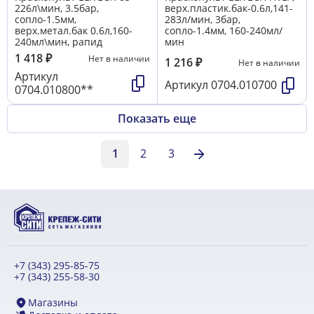
226л\мин, 3.5бар,
верх.пластик.бак-0.6л,141-
сопло-1.5мм,
283л/мин, 3бар,
верх.метал.бак 0.6л,160-
сопло-1.4мм, 160-240мл/
240мл\мин, рапид
мин
1 418
₽
Нет в наличии
1 216
₽
Нет в наличии
Артикул
Артикул
0704.010700
0704.010800**
Показать еще
1
2
3
+7 (343) 295-85-75
+7 (343) 255-58-30
Магазины