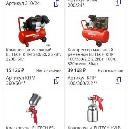
Артикул
310/24
200/24*
Компрессор масляный
Компрессор масляный
ELITECH КПМ 360/50, 2,2кВт,
ременной ELITECH КПР
220В, 50л
100/360/2.2 2.2кВт, 100л,
320л/мин, 8бар
15 126
₽
39 168
₽
Нет в наличии
Нет в наличии
Артикул
КПМ
Артикул
КПР
360/50**
100/360/2.2**
Краскопульт ELITECH 85-
Краскопульт ELITECH HVLP,