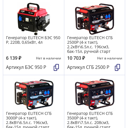
Генератор ELITECH БЭС 950
Генератор ELITECH СГБ
Р, 220В, 0,65кВт, 4л
2500Р (4-х такт),
2.2кВт\6.5л.с. 196см3,
бак-15л, ручной старт
6 139
₽
10 703
₽
Нет в наличии
Нет в наличии
Артикул
БЭС 950 Р
Артикул
СГБ 2500 Р
Генератор ELITECH СГБ
Генератор ELITECH СГБ
3000Р (4-х такт),
3500Р (4-х такт),
2.8кВт\6.5л.с. 196см3,
2.8кВт\7.5л.с. 208см3,
бак-15л, ручной старт
бак-15л, ручной старт