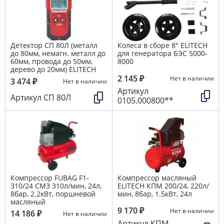
Детектор СП 80Л (металл
Колеса в сборе 8" ELITECH
до 80мм, немагн. металл до
для генератора БЭС 5000-
60мм, провода до 50мм,
8000
дерево до 20мм) ELITECH
2 145
₽
Нет в наличии
3 474
₽
Нет в наличии
Артикул
Артикул
СП 80Л
0105.000800**
Компрессор FUBAG F1-
Компрессор масляный
310/24 СМ3 310л/мин, 24л,
ELITECH КПМ 200/24, 220л/
8бар, 2.2кВт, поршневой
мин, 8бар, 1.5кВт, 24л
масляный
9 170
₽
Нет в наличии
14 186
₽
Нет в наличии
Артикул
КПМ