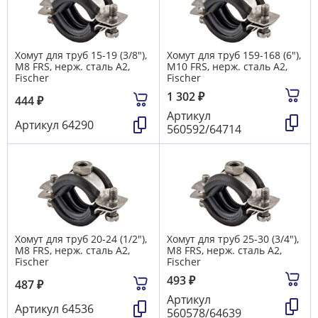
Хомут для труб 15-19 (3/8"),
Хомут для труб 159-168 (6"),
М8 FRS, нерж. сталь А2,
М10 FRS, нерж. сталь А2,
Fischer
Fischer
1 302
₽
444
₽
Артикул
Артикул
64290
560592/64714
Хомут для труб 20-24 (1/2"),
Хомут для труб 25-30 (3/4"),
М8 FRS, нерж. сталь А2,
М8 FRS, нерж. сталь А2,
Fischer
Fischer
493
₽
487
₽
Артикул
Артикул
64536
560578/64639