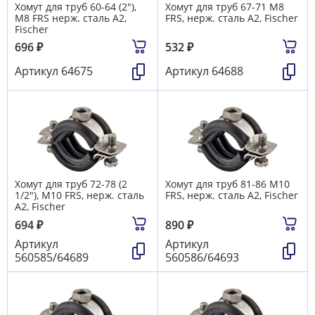
Хомут для труб 60-64 (2"),
Хомут для труб 67-71 М8
М8 FRS нерж. сталь А2,
FRS, нерж. сталь А2, Fischer
Fischer
696
₽
532
₽
Артикул
64675
Артикул
64688
Хомут для труб 72-78 (2
Хомут для труб 81-86 М10
1/2"), М10 FRS, нерж. сталь
FRS, нерж. сталь А2, Fischer
А2, Fischer
694
₽
890
₽
Артикул
Артикул
560585/64689
560586/64693