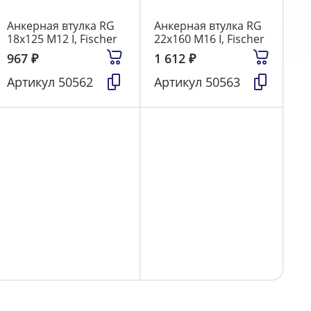
Анкерная втулка RG
Анкерная втулка RG
18х125 М12 I, Fischer
22х160 М16 I, Fischer
967
₽
1 612
₽
Артикул
50562
Артикул
50563