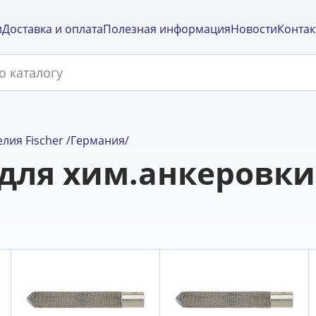
и
Доставка и оплата
Полезная информация
Новости
Контак
лия Fischer /Германия/
для хим.анкеровки