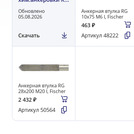
FISCHER
Обновлено
Анкерная втулка RG
05.08.2026
10х75 М6 I, Fischer
463
₽
Скачать
Артикул
48222
Анкерная втулка RG
28х200 М20 I, Fischer
2 432
₽
Артикул
50564