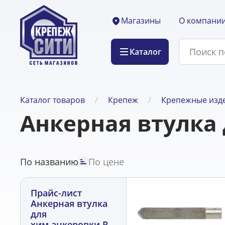
О компани
Магазины
Каталог
Каталог товаров
Крепеж
Крепежные изде
Анкерная втулка 
По названию
По цене
Прайс-лист
Анкерная втулка
для
хим.анкеровки RG