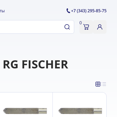
ты
+7 (343) 295-85-75
0
 RG FISCHER