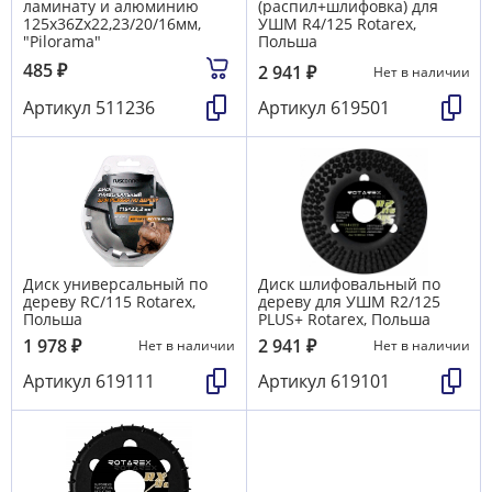
ламинату и алюминию
(распил+шлифовка) для
125х36Zх22,23/20/16мм,
УШМ R4/125 Rotarex,
"Pilorama"
Польша
485
₽
2 941
₽
Нет в наличии
Артикул
511236
Артикул
619501
Диск универсальный по
Диск шлифовальный по
дереву RC/115 Rotarex,
дереву для УШМ R2/125
Польша
PLUS+ Rotarex, Польша
1 978
₽
2 941
₽
Нет в наличии
Нет в наличии
Артикул
619111
Артикул
619101