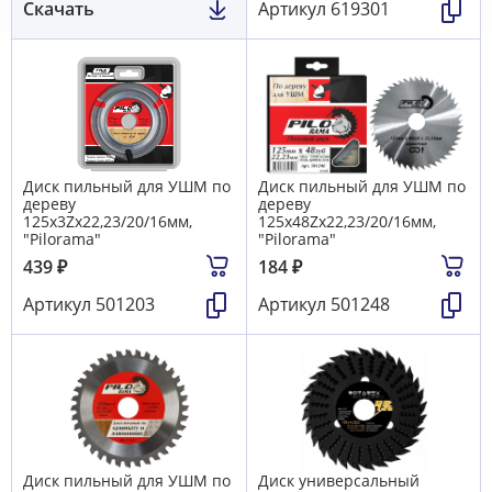
Скачать
Артикул
619301
Диск пильный для УШМ по
Диск пильный для УШМ по
дереву
дереву
125х3Zх22,23/20/16мм,
125х48Zх22,23/20/16мм,
"Pilorama"
"Pilorama"
439
₽
184
₽
Артикул
501203
Артикул
501248
Диск пильный для УШМ по
Диск универсальный