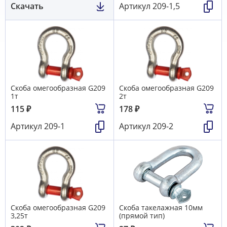
Скачать
Артикул
209-1,5
Скоба омегообразная G209
Скоба омегообразная G209
1т
2т
115
₽
178
₽
Артикул
209-1
Артикул
209-2
Скоба омегообразная G209
Скоба такелажная 10мм
3,25т
(прямой тип)