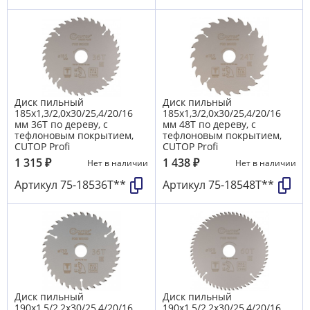
Диск пильный
Диск пильный
185х1,3/2,0х30/25,4/20/16
185х1,3/2,0х30/25,4/20/16
мм 36Т по дереву, с
мм 48Т по дереву, с
тефлоновым покрытием,
тефлоновым покрытием,
CUTOP Profi
CUTOP Profi
1 315
₽
1 438
₽
Нет в наличии
Нет в наличии
Артикул
75-18536Т**
Артикул
75-18548Т**
Диск пильный
Диск пильный
190х1,5/2,2х30/25,4/20/16
190х1,5/2,2х30/25,4/20/16