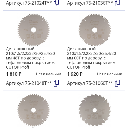
Артикул
75-21024Т**
Артикул
75-21036Т**
Диск пильный
Диск пильный
210х1,5/2,2х32/30/25,4/20
210х1,5/2,2х32/30/25,4/20
мм 48Т по дереву, с
мм 60Т по дереву, с
тефлоновым покрытием,
тефлоновым покрытием,
CUTOP Profi
CUTOP Profi
1 810
₽
1 920
₽
Нет в наличии
Нет в наличии
Артикул
75-21048Т**
Артикул
75-21060Т**