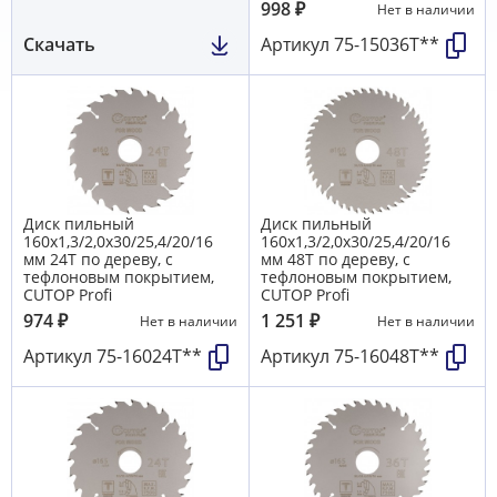
998
₽
Нет в наличии
Скачать
Артикул
75-15036Т**
Диск пильный
Диск пильный
160х1,3/2,0х30/25,4/20/16
160х1,3/2,0х30/25,4/20/16
мм 24Т по дереву, с
мм 48Т по дереву, с
тефлоновым покрытием,
тефлоновым покрытием,
CUTOP Profi
CUTOP Profi
974
₽
1 251
₽
Нет в наличии
Нет в наличии
Артикул
75-16024Т**
Артикул
75-16048Т**