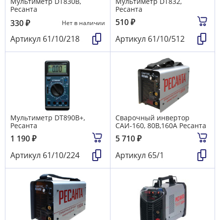
Мультиметр DT830B,
Мультиметр DT832,
Ресанта
Ресанта
510
₽
330
₽
Нет в наличии
Артикул
61/10/218
Артикул
61/10/512
Мультиметр DT890B+,
Сварочный инвертор
Ресанта
САИ-160, 80В,160А Ресанта
1 190
₽
5 710
₽
Артикул
61/10/224
Артикул
65/1