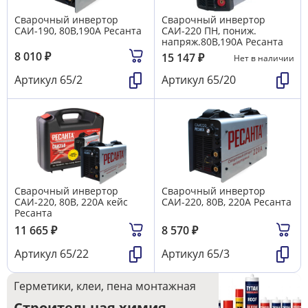
Сварочный инвертор
Сварочный инвертор
САИ-190, 80В,190А Ресанта
САИ-220 ПН, пониж.
напряж.80В,190А Ресанта
8 010
₽
15 147
₽
Нет в наличии
Артикул
65/2
Артикул
65/20
Сварочный инвертор
Сварочный инвертор
САИ-220, 80В, 220А кейс
САИ-220, 80В, 220А Ресанта
Ресанта
11 665
₽
8 570
₽
Артикул
65/22
Артикул
65/3
Герметики, клеи, пена монтажная
Строительная химия