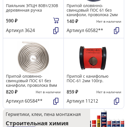
Паяльник ЭПЦН 80Вт/230В
Припой оловянно-
деревянная ручка
свинцовый ПОС 61 без
канифоли, проволока 2мм
590
₽
140
₽
Нет в наличии
Артикул
3624
Артикул
60582**
Припой оловянно-
Припой с канифолью
свинцовый ПОС 61 без
ПОС-61 2мм 100гр.
канифоли, проволока 8мм
820
₽
859
₽
Нет в наличии
Нет в наличии
Артикул
60584**
Артикул
11212
Герметики, клеи, пена монтажная
Строительная химия