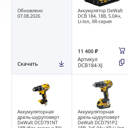
Обновлено
Аккумулятор DeWalt
07.08.2026
DCB 184, 18В, 5.0Ач,
Li-Ion, XR-серия
11 400
₽
Артикул
Скачать
DCB184-XJ
Аккумуляторная
Аккумуляторная
дрель-шуруповерт
дрель-шуруповерт
DeWalt DCD791NT
DeWalt DCD791P2