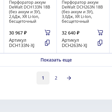
Перфоратор аккум
Перфоратор аккум
DeWalt DCH133N 18В
DeWalt DCH263N 18В
(без аккум и ЗУ),
(без аккум и ЗУ),
2,6Дж, XR Li-Ion,
3,0Дж, XR Li-Ion,
бесщеточный
бесщеточный
30 967
₽
32 640
₽
Артикул
Артикул
DCH133N-XJ
DCH263N-XJ
Показать еще
1
2