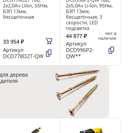
DCD778D2T 18В,
DCD996P2-QW 18В,
2х2,0Ач LiIon, 65Нм,
2х5,0Ач Li-lon, 95Нм,
БЗП 13мм,
БЗП 13мм,
бесщеточная
бесщеточная, 3
скорости, LED
подсветка
Нет в
44 877
₽
наличии
33 954
₽
Артикул
Артикул
DCD996P2-
DCD778D2T-QW
QW**
для дерева
одителя