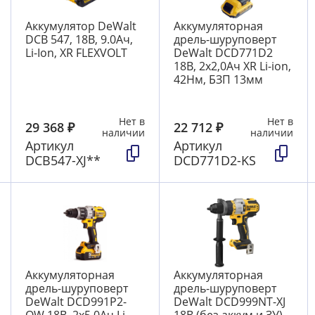
Аккумулятор DeWalt
Аккумуляторная
DCB 547, 18В, 9.0Ач,
дрель-шуруповерт
Li-Ion, XR FLEXVOLT
DeWalt DCD771D2
18В, 2х2,0Ач XR Li-ion,
42Нм, БЗП 13мм
Нет в
Нет в
29 368
₽
22 712
₽
наличии
наличии
Артикул
Артикул
DCB547-XJ**
DCD771D2-KS
Аккумуляторная
Аккумуляторная
дрель-шуруповерт
дрель-шуруповерт
DeWalt DCD991P2-
DeWalt DCD999NT-XJ