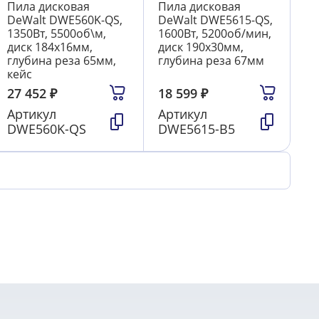
Пила дисковая
Пила дисковая
DeWalt DWE560K-QS,
DeWalt DWE5615-QS,
1350Вт, 5500об\м,
1600Вт, 5200об/мин,
диск 184х16мм,
диск 190х30мм,
глубина реза 65мм,
глубина реза 67мм
кейс
27 452
₽
18 599
₽
Артикул
Артикул
DWE560K-QS
DWE5615-B5