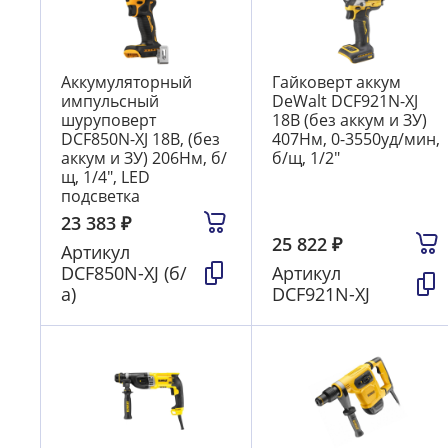
Аккумуляторный
Гайковерт аккум
импульсный
DeWalt DCF921N-XJ
шуруповерт
18В (без аккум и ЗУ)
DCF850N-XJ 18В, (без
407Нм, 0-3550уд/мин,
аккум и ЗУ) 206Нм, б/
б/щ, 1/2"
щ, 1/4", LED
подсветка
23 383
₽
25 822
₽
Артикул
DCF850N-XJ (б/
Артикул
а)
DCF921N-XJ