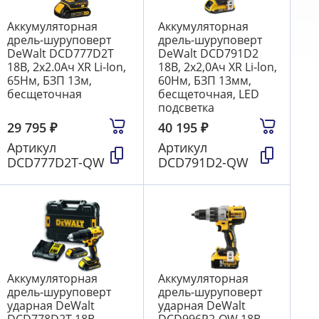
Аккумуляторная
Аккумуляторная
дрель-шуруповерт
дрель-шуруповерт
DeWalt DCD777D2T
DeWalt DCD791D2
18В, 2х2.0Ач XR Li-Ion,
18В, 2х2,0Ач XR Li-lon,
65Нм, БЗП 13м,
60Нм, БЗП 13мм,
бесщеточная
бесщеточная, LED
подсветка
29 795
₽
40 195
₽
Артикул
Артикул
DCD777D2T-QW
DCD791D2-QW
Аккумуляторная
Аккумуляторная
дрель-шуруповерт
дрель-шуруповерт
ударная DeWalt
ударная DeWalt