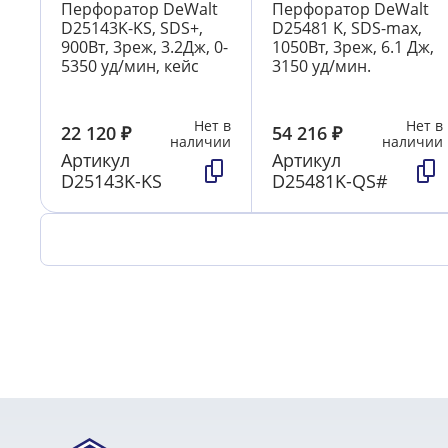
Перфоратор DeWalt
Перфоратор DeWalt
D25143K-KS, SDS+,
D25481 K, SDS-max,
900Вт, 3реж, 3.2Дж, 0-
1050Вт, 3реж, 6.1 Дж,
5350 уд/мин, кейс
3150 уд/мин.
Нет в
Нет в
22 120
₽
54 216
₽
наличии
наличии
Артикул
Артикул
D25143K-KS
D25481K-QS#