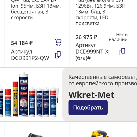
QW 18В, 2х5,0Ач Li-
18В (без аккум и ЗУ)
lon, 95Нм, БЗП 13мм,
1296Вт, 126,9Нм, БЗП
бесщеточная, 3
13мм, б/щ, 3
скорости
скорости, LED
подсветка
Нет в
26 975
₽
наличии
54 184
₽
Артикул
Артикул
DCD999NT-XJ
DCD991P2-QW
(б/а)#
Качественные саморезы 
от европейского произв
Wkret-Met
Подобрать