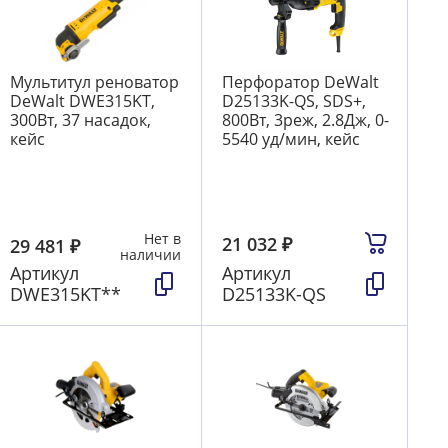
Мультитул реноватор
Перфоратор DeWalt
DeWalt DWE315KT,
D25133K-QS, SDS+,
300Вт, 37 насадок,
800Вт, 3реж, 2.8Дж, 0-
кейс
5540 уд/мин, кейс
Нет в
21 032
₽
29 481
₽
наличии
Артикул
Артикул
DWE315KT**
D25133K-QS