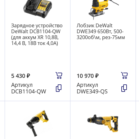
Зарядное устройство
Лобзик DeWalt
DeWalt DCB1104-QW
DWE349 650Вт, 500-
(для аккум XR 10,8В,
3200об\м, рез-75мм
14,4 В, 18В ток 4,0А)
5 430
₽
10 970
₽
Артикул
Артикул
DCB1104-QW
DWE349-QS