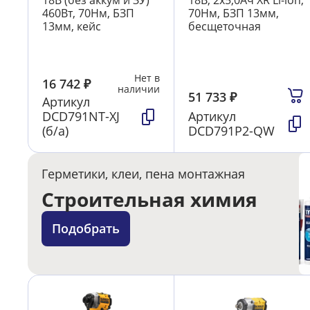
18В (без аккум и ЗУ)
18В, 2х5,0Ач XR Li-lon,
460Вт, 70Нм, БЗП
70Нм, БЗП 13мм,
13мм, кейс
бесщеточная
Нет в
16 742
₽
наличии
51 733
₽
Артикул
DCD791NT-XJ
Артикул
(б/а)
DCD791P2-QW
Герметики, клеи, пена монтажная
Строительная химия
Подобрать