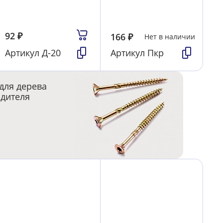
92
₽
166
₽
Нет в наличии
Артикул
Д-20
Артикул
Пкр
для дерева
одителя