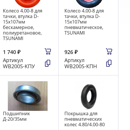
Колесо 4.00-8 для
Колесо 4.00-8 для
тачки, втулка D-
тачки, втулка D-
15х107мм
15х107мм
бескамерное,
пневматическое,
полиуретановое,
TSUNAMI
TSUNAMI
1 740
₽
926
₽
Артикул
Артикул
WB200S-КПУ
WB200S-КПН
Подшипник
Покрышка для
Д-20/35мм
пневматических
колес 4.80/4.00-80