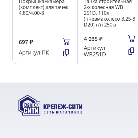
Покрышка+камера
Тачка строительная
(комплект) для тачек
2-х колесная WB
4.80/4.00-8
251D, 110л,
(пневмаколесо 3,25-8
D20) г/п 250кг
4 035
₽
697
₽
Артикул
Артикул
ПК
WB251D