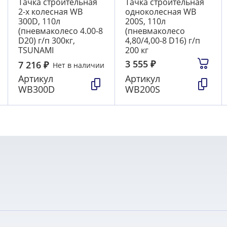
Тачка строительная
Тачка строительная
2-х колесная WB
одноколесная WB
300D, 110л
200S, 110л
(пневмаколесо 4.00-8
(пневмаколесо
D20) г/п 300кг,
4,80/4,00-8 D16) г/п
TSUNAMI
200 кг
3 555
₽
7 216
₽
Нет в наличии
Артикул
Артикул
WB300D
WB200S