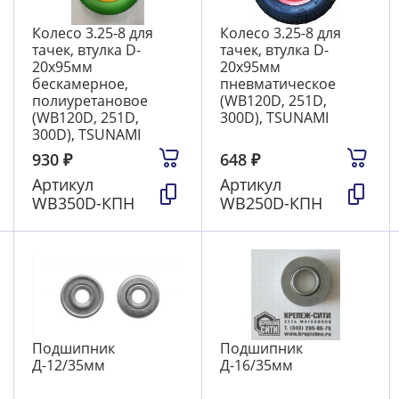
Колесо 3.25-8 для
Колесо 3.25-8 для
тачек, втулка D-
тачек, втулка D-
20х95мм
20х95мм
бескамерное,
пневматическое
полиуретановое
(WB120D, 251D,
(WB120D, 251D,
300D), TSUNAMI
300D), TSUNAMI
930
₽
648
₽
Артикул
Артикул
WB350D-КПН
WB250D-КПН
Подшипник
Подшипник
Д-12/35мм
Д-16/35мм