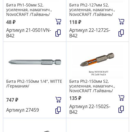
Бита Ph1-50мм S2,
Бита Ph2-127мм S2,
усиленная, намагнич.,
усиленная, намагнич.,
NovoCRAFT /Тайвань/
NovoCRAFT /Тайвань/
48
₽
118
₽
Артикул
21-0501VN-
Артикул
22-1272S-
B42
B42
Бита Ph2-150мм 1/4", WITTE
Бита Ph2-150мм S2,
/Германия/
усиленная, намагнич.,
NovoCRAFT /Тайвань/
135
₽
747
₽
Артикул
22-1502S-
Артикул
27459
B42