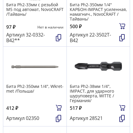
Бита Ph2-33мм с резьбой
Бита Ph2-350мм 1/4"
М5 под автомат, NovoCRAFT
КАРБОН-IMPACT усиленная,
/Тайвань/
намагнич., NovoCRAFT /
Тайвань/
500
₽
97
₽
Нет в наличии
Артикул
32-0332-
Артикул
22-3502T-
B42**
B42
Бита Ph2-350мм 1/4", Wkret-
Бита Ph2-38мм 1/4",
met /Польша/
IMPACT, для ударного
шуруповерта, WITTE /
Германия/
412
₽
517
₽
Артикул
02350
Артикул
28521