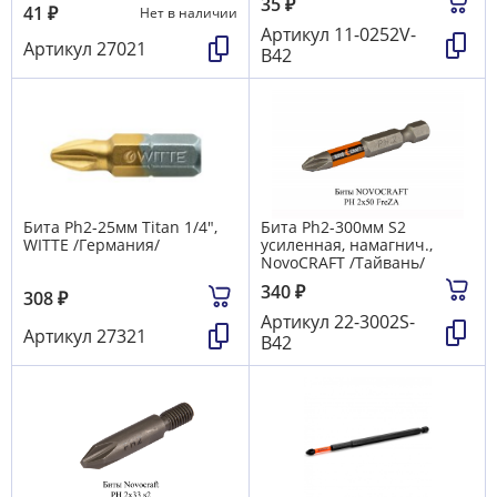
35
₽
41
₽
Нет в наличии
Артикул
11-0252V-
Артикул
27021
B42
Бита Ph2-25мм Titan 1/4",
Бита Ph2-300мм S2
WITTE /Германия/
усиленная, намагнич.,
NovoCRAFT /Тайвань/
340
₽
308
₽
Артикул
22-3002S-
Артикул
27321
B42