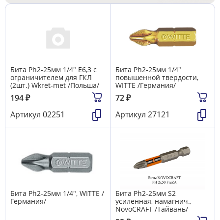
Бита Ph2-25мм 1/4" Е6,3 с
Бита Ph2-25мм 1/4"
ограничителем для ГКЛ
повышенной твердости,
(2шт.) Wkret-met /Польша/
WITTE /Германия/
194
₽
72
₽
Артикул
02251
Артикул
27121
Бита Ph2-25мм 1/4", WITTE /
Бита Ph2-25мм S2
Германия/
усиленная, намагнич.,
NovoCRAFT /Тайвань/