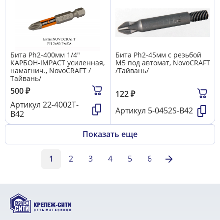
Бита Ph2-400мм 1/4"
Бита Ph2-45мм с резьбой
КАРБОН-IMPACT усиленная,
М5 под автомат, NovoCRAFT
намагнич., NovoCRAFT /
/Тайвань/
Тайвань/
500
₽
122
₽
Артикул
22-4002T-
Артикул
5-0452S-В42
B42
Показать еще
1
2
3
4
5
6