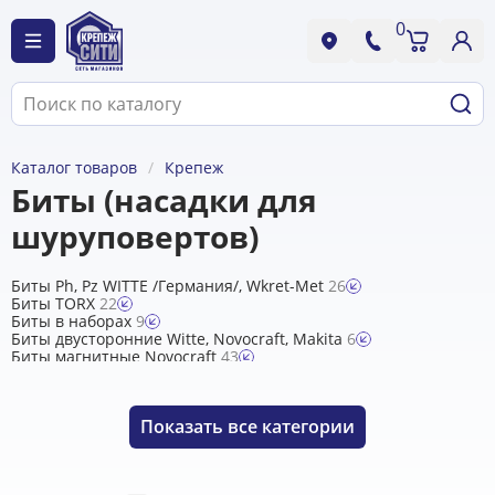
0
Каталог товаров
Крепеж
Биты (насадки для
шуруповертов)
Биты Ph, Pz WITTE /Германия/, Wkret-Met
26
Биты TORX
22
Биты в наборах
9
Биты двусторонние Witte, Novocraft, Makita
6
Биты магнитные Novocraft
43
Биты с титановым покрытием
5
Биты шестигранные SW (под ключ)
8
Магнитные переходники (держатели)
10
Показать
все категории
Насадки для кровельных саморезов, угловые насадки
8