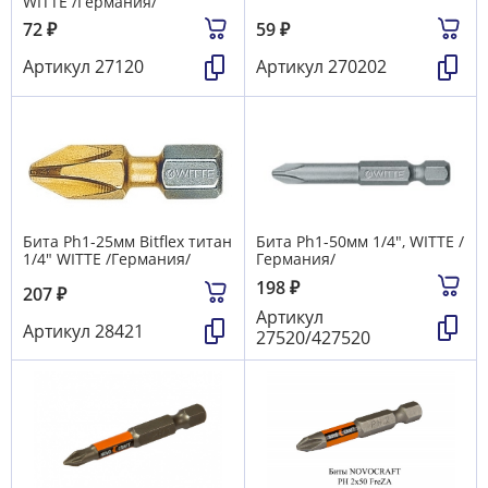
WITTE /Германия/
72
₽
59
₽
Артикул
27120
Артикул
270202
Бита Ph1-25мм Bitflex титан
Бита Ph1-50мм 1/4", WITTE /
1/4" WITTE /Германия/
Германия/
198
₽
207
₽
Артикул
Артикул
28421
27520/427520