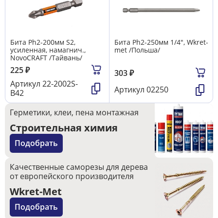
Бита Ph2-200мм S2,
Бита Ph2-250мм 1/4", Wkret-
усиленная, намагнич.,
met /Польша/
NovoCRAFT /Тайвань/
225
₽
303
₽
Артикул
22-2002S-
Артикул
02250
B42
Герметики, клеи, пена монтажная
Строительная химия
Подобрать
Качественные саморезы для дерева
от европейского производителя
Wkret-Met
Подобрать