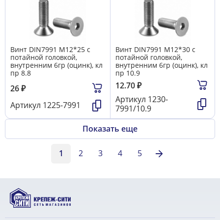
Винт DIN7991 М12*25 с
Винт DIN7991 М12*30 с
потайной головкой,
потайной головкой,
внутренним 6гр (оцинк), кл
внутренним 6гр (оцинк), кл
пр 8.8
пр 10.9
12.70
₽
26
₽
Артикул
1230-
Артикул
1225-7991
7991/10.9
Показать еще
1
2
3
4
5