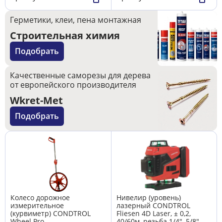
Герметики, клеи, пена монтажная
Строительная химия
Подобрать
Качественные саморезы для дерева
от европейского производителя
Wkret-Met
Подобрать
Колесо дорожное
Нивелир (уровень)
измерительное
лазерный CONDTROL
(курвиметр) CONDTROL
Fliesen 4D Laser, ± 0,2,
Wheel Pro
40/60м, резьба 1/4", 5/8",