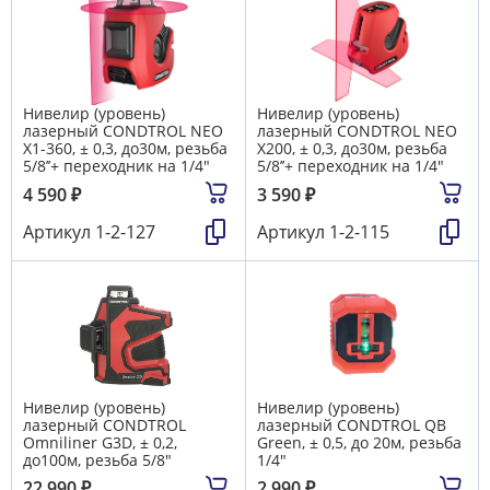
Нивелир (уровень)
Нивелир (уровень)
лазерный CONDTROL NEO
лазерный CONDTROL NEO
X1-360, ± 0,3, до30м, резьба
X200, ± 0,3, до30м, резьба
5/8’’+ переходник на 1/4"
5/8’’+ переходник на 1/4"
4 590
₽
3 590
₽
Артикул
1-2-127
Артикул
1-2-115
Нивелир (уровень)
Нивелир (уровень)
лазерный CONDTROL
лазерный CONDTROL QB
Omniliner G3D, ± 0,2,
Green, ± 0,5, до 20м, резьба
до100м, резьба 5/8"
1/4"
22 990
₽
2 990
₽