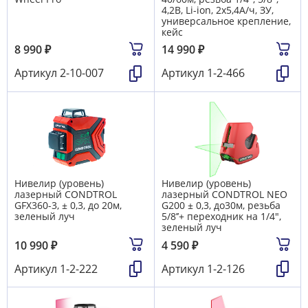
4,2В, Li-ion, 2х5,4А/ч, ЗУ,
универсальное крепление,
кейс
8 990
₽
14 990
₽
Артикул
2-10-007
Артикул
1-2-466
Нивелир (уровень)
Нивелир (уровень)
лазерный CONDTROL
лазерный CONDTROL NEO
GFX360-3, ± 0,3, до 20м,
G200 ± 0,3, до30м, резьба
зеленый луч
5/8’’+ переходник на 1/4",
зеленый луч
10 990
₽
4 590
₽
Артикул
1-2-222
Артикул
1-2-126