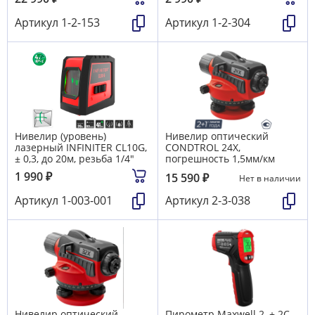
Артикул
1-2-153
Артикул
1-2-304
Нивелир (уровень)
Нивелир оптический
лазерный INFINITER CL10G,
CONDTROL 24X,
± 0,3, до 20м, резьба 1/4"
погрешность 1,5мм/км
1 990
₽
15 590
₽
Нет в наличии
Артикул
1-003-001
Артикул
2-3-038
Нивелир оптический
Пирометр Maxwell 2, ± 2C.,