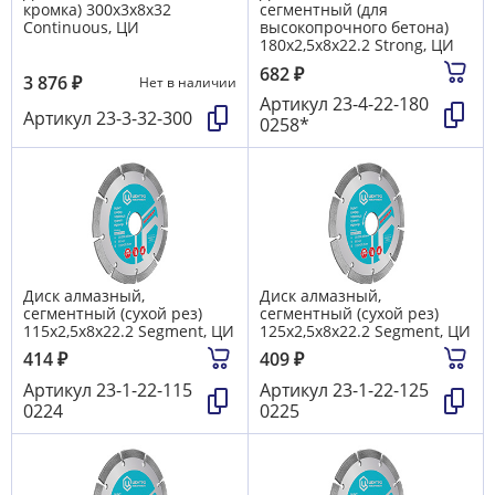
кромка) 300х3х8х32
сегментный (для
Continuous, ЦИ
высокопрочного бетона)
180х2,5х8х22.2 Strong, ЦИ
682
₽
3 876
₽
Нет в наличии
Артикул
23-4-22-180
Артикул
23-3-32-300
0258*
Диск алмазный,
Диск алмазный,
сегментный (сухой рез)
сегментный (сухой рез)
115х2,5х8х22.2 Segment, ЦИ
125х2,5х8х22.2 Segment, ЦИ
414
₽
409
₽
Артикул
23-1-22-115
Артикул
23-1-22-125
0224
0225