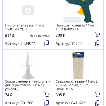
Пистолет клеевой 11мм
Пистолет клеевой 11мм
15Вт (70Вт), FIT
18Вт (60Вт), FIT
700
₽
612
₽
Нет в наличии
Артикул
14340**
Артикул
14344
Сопла сменные к пистолету
Стержни клеевые 11мм, L=
для герметиков 600 мл (
200мм, белый, 16шт,
уп-2шт.)
ПРАКТИКА
74
₽
395
₽
Артикул
591200
Артикул
641-602