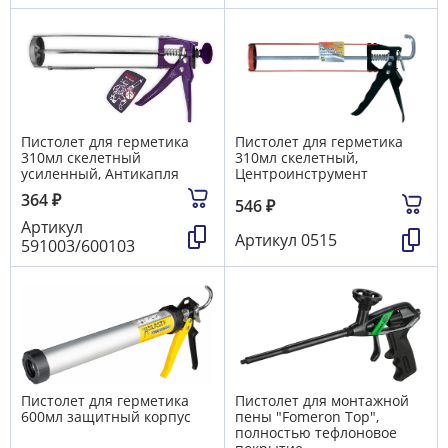
Пистолет для герметика
Пистолет для герметика
310мл скелетный
310мл скелетный,
усиленный, Антикапля
Центроинструмент
364
₽
546
₽
Артикул
Артикул
0515
591003/600103
Пистолет для герметика
Пистолет для монтажной
600мл защитный корпус
пены "Fomeron Top",
полностью тефлоновое