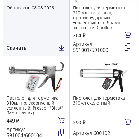
Обновлено 08.08.2026
Пистолет для герметика
310 мл скелетный,
противоударный,
усиленный с ребрами
жесткости, Caulker
264
₽
Артикул
Скачать
591001/591000
Пистолет для герметика
Пистолет для герметика
310мл полукорпусный
310мл скелетный
усиленный, Pressor "Blast"
(Монтажник)
449
₽
290
₽
Артикул
Артикул
600102
591004/600104