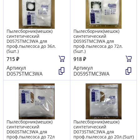
Пылесборник(мешок)
Пылесборник(мешок)
синтетический
синтетический
D057STMC3WA для
D059STMC3WA для
проф.пылесоса до 36л.
проф.пылесоса до 72л.
(5шт.)
(5шт.)
715
₽
918
₽
Артикул
Артикул
D057STMC3WA
D059STMC3WA
Пылесборник(мешок)
Пылесборник(мешок)
синтетический
синтетический
D060STMC3WA для
D073STMC3WA для
проф.пылесоса до 72л
проф.пылесоса до 20л.(5шт)