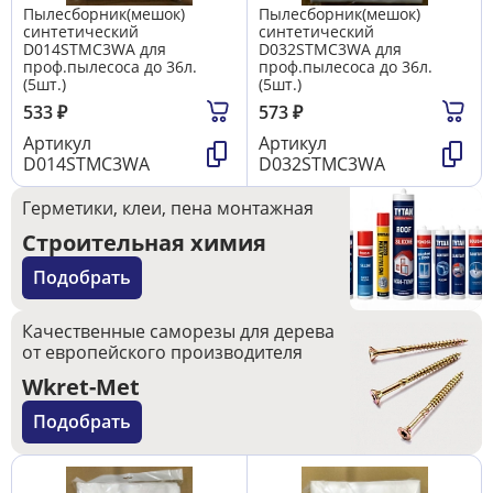
Пылесборник(мешок)
Пылесборник(мешок)
синтетический
синтетический
D014STMC3WA для
D032STMC3WA для
проф.пылесоса до 36л.
проф.пылесоса до 36л.
(5шт.)
(5шт.)
533
₽
573
₽
Артикул
Артикул
D014STMC3WA
D032STMC3WA
Герметики, клеи, пена монтажная
Строительная химия
Подобрать
Качественные саморезы для дерева
от европейского производителя
Wkret-Met
Подобрать