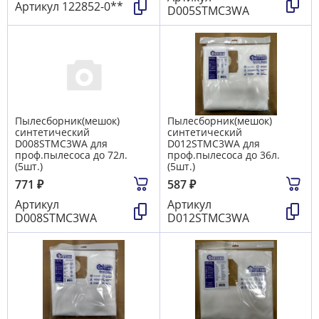
Артикул
122852-0**
D005STMC3WA
Пылесборник(мешок)
Пылесборник(мешок)
синтетический
синтетический
D008STMC3WA для
D012STMC3WA для
проф.пылесоса до 72л.
проф.пылесоса до 36л.
(5шт.)
(5шт.)
771
₽
587
₽
Артикул
Артикул
D008STMC3WA
D012STMC3WA