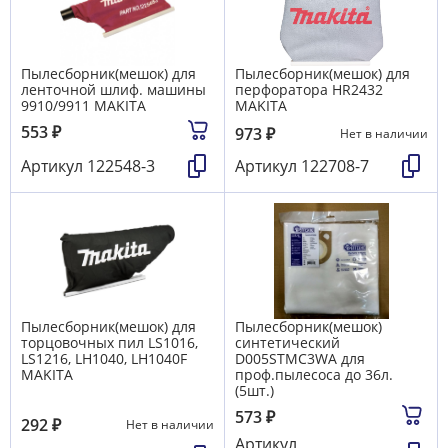
Пылесборник(мешок) для
Пылесборник(мешок) для
ленточной шлиф. машины
перфоратора HR2432
9910/9911 MAKITA
MAKITA
553
₽
973
₽
Нет в наличии
Артикул
122548-3
Артикул
122708-7
Пылесборник(мешок) для
Пылесборник(мешок)
торцовочных пил LS1016,
синтетический
LS1216, LH1040, LH1040F
D005STMC3WA для
MAKITA
проф.пылесоса до 36л.
(5шт.)
573
₽
292
₽
Нет в наличии
Артикул