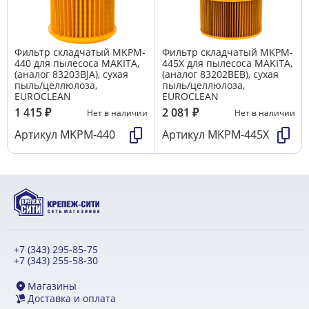
Фильтр складчатый MKPM-
Фильтр складчатый MKPM-
440 для пылесоса MAKITA,
445X для пылесоса MAKITA,
(аналог 83203BJA), сухая
(аналог 83202BEB), сухая
пыль/целлюлоза,
пыль/целлюлоза,
EUROCLEAN
EUROCLEAN
1 415
₽
2 081
₽
Нет в наличии
Нет в наличии
Артикул
MKPM-440
Артикул
MKPM-445X
+7 (343) 295-85-75
+7 (343) 255-58-30
Магазины
Доставка и оплата