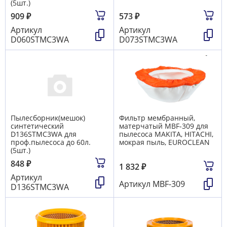
(5шт.)
909
₽
573
₽
Артикул
Артикул
D060STMC3WA
D073STMC3WA
Пылесборник(мешок)
Фильтр мембранный,
синтетический
матерчатый MBF-309 для
D136STMC3WA для
пылесоса MAKITA, HITACHI,
проф.пылесоса до 60л.
мокрая пыль, EUROCLEAN
(5шт.)
848
₽
1 832
₽
Артикул
Артикул
MBF-309
D136STMC3WA