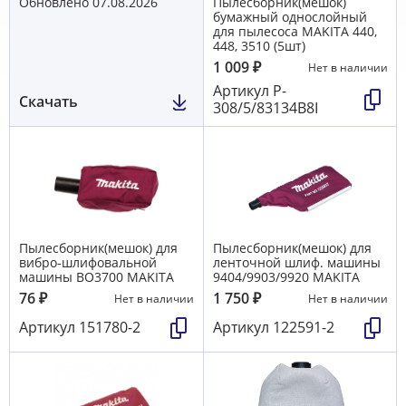
Обновлено 07.08.2026
Пылесборник(мешок)
бумажный однослойный
для пылесоса MAKITA 440,
448, 3510 (5шт)
1 009
₽
Нет в наличии
Артикул
P-
Скачать
308/5/83134В8I
Пылесборник(мешок) для
Пылесборник(мешок) для
вибро-шлифовальной
ленточной шлиф. машины
машины BO3700 MAKITA
9404/9903/9920 MAKITA
76
₽
1 750
₽
Нет в наличии
Нет в наличии
Артикул
151780-2
Артикул
122591-2