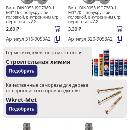
Винт DIN9053 ISO7380-1
Винт DIN9053 ISO7380-1
М3*16 с полукруглой
М3*20 с полукруглой
головкой, внутренним 6гр,
головкой, внутренним 6гр,
нерж. сталь A2
нерж. сталь A2
2.60
₽
3.30
₽
Артикул
316-9053А2
Артикул
320-9053А2
Герметики, клеи, пена монтажная
Строительная химия
Подобрать
Качественные саморезы для дерева
от европейского производителя
Wkret-Met
Подобрать