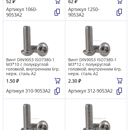
52
₽
62
₽
Артикул
1060-
Артикул
1250-
9053А2
9053А2
Винт DIN9053 ISO7380-1
Винт DIN9053 ISO7380-1
М3*10 с полукруглой
М3*12 с полукруглой
головкой, внутренним 6гр,
головкой, внутренним 6гр,
нерж. сталь A2
нерж. сталь A2
1.50
₽
2.30
₽
Артикул
310-9053А2
Артикул
312-9053А2