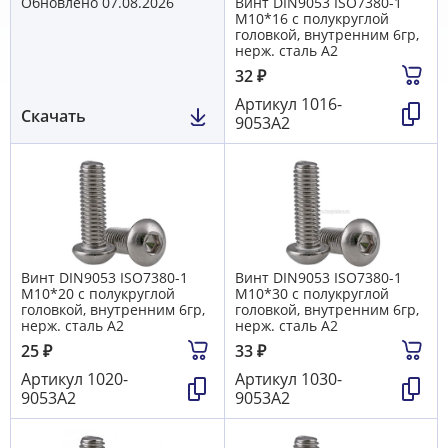
Обновлено 07.08.2026
Винт DIN9053 ISO7380-1
М10*16 с полукруглой
головкой, внутренним 6гр,
нерж. сталь A2
32
₽
Артикул
1016-
Скачать
9053А2
Винт DIN9053 ISO7380-1
Винт DIN9053 ISO7380-1
М10*20 с полукруглой
М10*30 с полукруглой
головкой, внутренним 6гр,
головкой, внутренним 6гр,
нерж. сталь A2
нерж. сталь A2
25
₽
33
₽
Артикул
1020-
Артикул
1030-
9053А2
9053А2