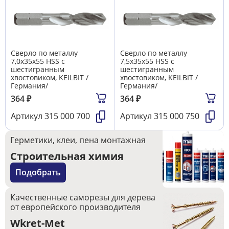
Сверло по металлу
Сверло по металлу
7,0х35х55 HSS с
7,5х35х55 HSS с
шестигранным
шестигранным
хвостовиком, KEILBIT /
хвостовиком, KEILBIT /
Германия/
Германия/
364
₽
364
₽
Артикул
315 000 700
Артикул
315 000 750
Герметики, клеи, пена монтажная
Строительная химия
Подобрать
Качественные саморезы для дерева
от европейского производителя
Wkret-Met