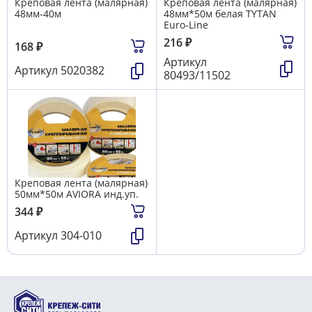
Креповая лента (малярная)
Креповая лента (малярная)
48мм-40м
48мм*50м белая TYTAN
Euro-Line
216
₽
168
₽
Артикул
Артикул
5020382
80493/11502
Креповая лента (малярная)
50мм*50м AVIORA инд.уп.
344
₽
Артикул
304-010