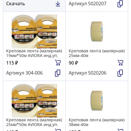
Скачать
Артикул
5020207
Креповая лента (малярная)
Креповая лента (малярная)
19мм*50м AVIORA инд.уп.
25мм-40м
115
₽
90
₽
Артикул
304-006
Артикул
5020206
Креповая лента (малярная)
Креповая лента (малярная)
25мм*50м AVIORA инд.уп.
38мм-40м