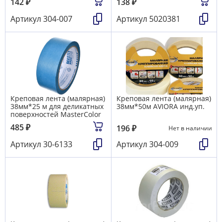
142
₽
138
₽
Артикул
304-007
Артикул
5020381
Креповая лента (малярная)
Креповая лента (малярная)
38мм*25 м для деликатных
38мм*50м AVIORA инд.уп.
поверхностей MasterColor
485
₽
196
₽
Нет в наличии
Артикул
30-6133
Артикул
304-009