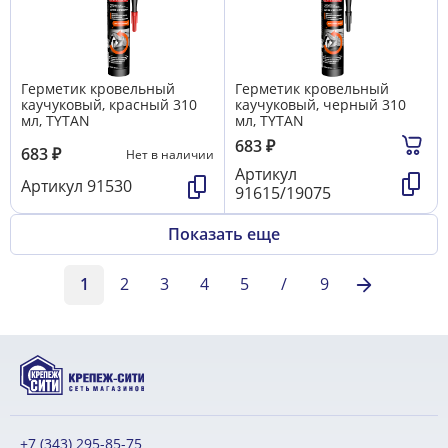
Герметик кровельный
Герметик кровельный
каучуковый, красный 310
каучуковый, черный 310
мл, TYTAN
мл, TYTAN
683
₽
683
₽
Нет в наличии
Артикул
Артикул
91530
91615/19075
Показать еще
1
2
3
4
5
/
9
+7 (343) 295-85-75