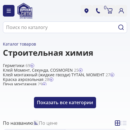
0
Каталог товаров
Строительная химия
Герметики
69
Клей Момент, Секунда, COSMOFEN
25
Клей монтажный (жидкие гвозди) TYTAN, МОМЕНТ
27
Краска аэрозольная
28
Пена монтажная
29
Уплотнитель для окон и дверей
11
Фиксаторы резьбы LiquiMoly, универсальная смазка WD-
40, LM-40
13
Показать
все категории
По названию
По цене