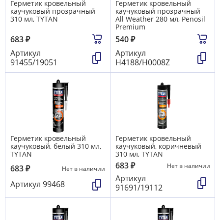
Герметик кровельный
Герметик кровельный
каучуковый прозрачный
каучуковый прозрачный
310 мл, TYTAN
All Weather 280 мл, Penosil
Premium
683
₽
540
₽
Артикул
Артикул
91455/19051
Н4188/H0008Z
Герметик кровельный
Герметик кровельный
каучуковый, белый 310 мл,
каучуковый, коричневый
TYTAN
310 мл, TYTAN
683
₽
Нет в наличии
683
₽
Нет в наличии
Артикул
Артикул
99468
91691/19112