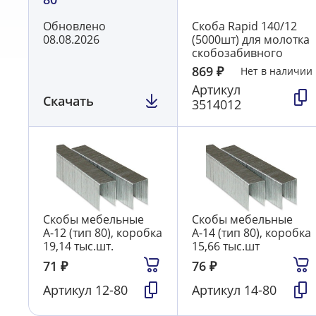
Обновлено
Скоба Rapid 140/12
08.08.2026
(5000шт) для молотка
скобозабивного
869
₽
Нет в наличии
Артикул
Скачать
3514012
Скобы мебельные
Скобы мебельные
А-12 (тип 80), коробка
А-14 (тип 80), коробка
19,14 тыс.шт.
15,66 тыс.шт
71
₽
76
₽
Артикул
12-80
Артикул
14-80