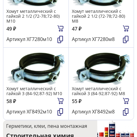
Хомут металлический с
Хомут металлический с
гайкой 2 1/2 (72-78;72-80)
гайкой 2 1/2 (72-78;72-80)
М10
М8
49
₽
47
₽
Артикул
ХГ7280м10
Артикул
ХГ7280м8
Хомут металлический с
Хомут металлический с
гайкой 3 (84-92;87-92) М10
гайкой 3 (84-92;87-92) М8
58
₽
55
₽
Артикул
ХГ8492м10
Артикул
ХГ8492м8
Герметики, клеи, пена монтажная
Строительная химия