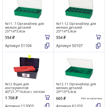
№11- 7 Органайзер для
№11-12 Органайзер для
мелких деталей
мелких деталей
25*14*5,4см
25*14*5,4см
554
₽
554
₽
Артикул
51104
Артикул
50107
№12 Ящик для
№12-11 Органайзер для
инструментов
мелких деталей
40*21,7*16,6см с лотком
29*19*5,4см
1 708
₽
665
₽
Нет в наличии
Артикул
112003
Артикул
61103