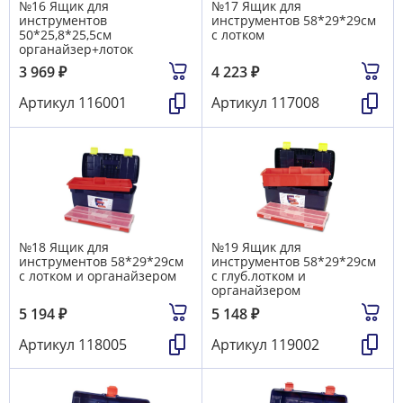
№16 Ящик для
№17 Ящик для
инструментов
инструментов 58*29*29см
50*25,8*25,5см
с лотком
органайзер+лоток
3 969
₽
4 223
₽
Артикул
116001
Артикул
117008
№18 Ящик для
№19 Ящик для
инструментов 58*29*29см
инструментов 58*29*29см
с лотком и органайзером
с глуб.лотком и
органайзером
5 194
₽
5 148
₽
Артикул
118005
Артикул
119002