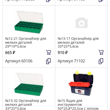
№12-21 Органайзер для
№13-17 Органайзер для
мелких деталей
мелких деталей
29*19*5,4см
33*25*5,4см
665
₽
910
₽
Артикул
60106
Артикул
71102
№13-32 Органайзер для
№15 Ящик для
мелких деталей
инструментов
33*25*5,4см
50*25,8*25,5см с лотком