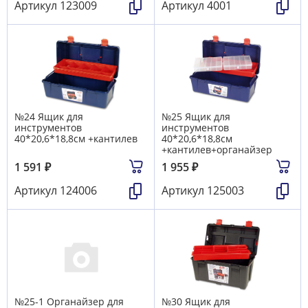
Артикул
123009
Артикул
4001
№24 Ящик для
№25 Ящик для
инструментов
инструментов
40*20,6*18,8см +кантилев
40*20,6*18,8см
+кантилев+органайзер
1 591
₽
1 955
₽
Артикул
124006
Артикул
125003
№25-1 Органайзер для
№30 Ящик для