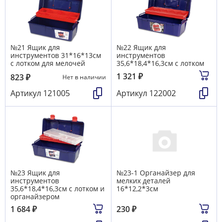
№21 Ящик для
№22 Ящик для
инструментов 31*16*13см
инструментов
с лотком для мелочей
35,6*18,4*16,3см с лотком
1 321
₽
823
₽
Нет в наличии
Артикул
121005
Артикул
122002
№23 Ящик для
№23-1 Органайзер для
инструментов
мелких деталей
35,6*18,4*16,3см с лотком и
16*12,2*3см
органайзером
1 684
₽
230
₽