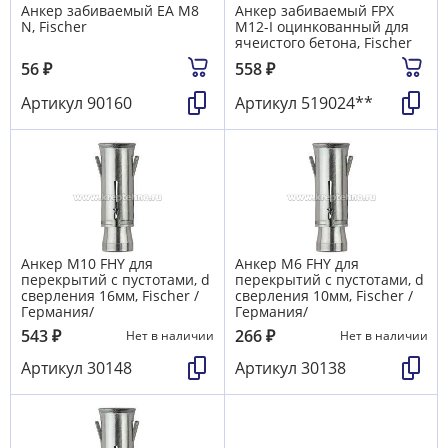
Анкер забиваемый EA M8
Анкер забиваемый FPX
N, Fischer
M12-I оцинкованный для
ячеистого бетона, Fischer
56
₽
558
₽
Артикул
90160
Артикул
519024**
Анкер М10 FHY для
Анкер М6 FHY для
перекрытий с пустотами, d
перекрытий с пустотами, d
сверления 16мм, Fischer /
сверления 10мм, Fischer /
Германия/
Германия/
543
₽
266
₽
Нет в наличии
Нет в наличии
Артикул
30148
Артикул
30138