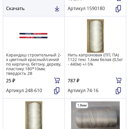
Скачать
Артикул
1590180
Карандаш строительный 2-
Нить капроновая (ПП, ПА)
х цветный красный/синий
1122 текс 1,6мм белая (0,5кг
по кирпичу, бетону, дереву,
- 440м) +/-5%
пластику 180*10мм,
твердость 2В
25
₽
787
₽
Артикул
248-610
Артикул
74-16