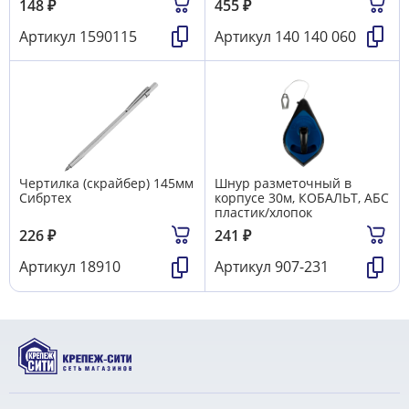
148
₽
455
₽
Артикул
1590115
Артикул
140 140 060
Чертилка (скрайбер) 145мм
Шнур разметочный в
Сибртех
корпусе 30м, КОБАЛЬТ, АБС
пластик/хлопок
226
₽
241
₽
Артикул
18910
Артикул
907-231