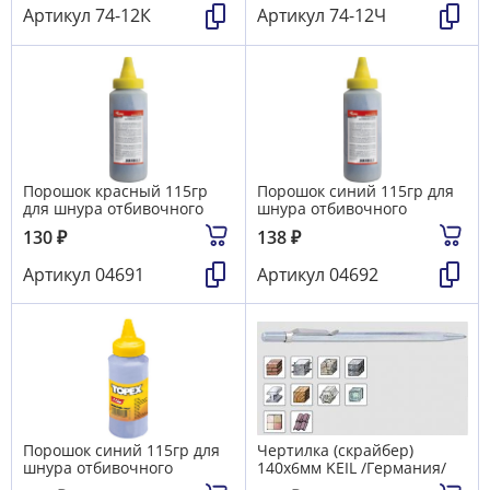
Артикул
74-12К
Артикул
74-12Ч
Порошок красный 115гр
Порошок синий 115гр для
для шнура отбивочного
шнура отбивочного
130
₽
138
₽
Артикул
04691
Артикул
04692
Порошок синий 115гр для
Чертилка (скрайбер)
шнура отбивочного
140х6мм KEIL /Германия/