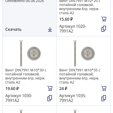
Обновлено 06.08.2026
Винт DIN7991 М10*20 с
потайной головкой,
внутренним 6гр, нерж.
сталь А2
15.60
₽
Артикул
1020-
Скачать
7991А2
Винт DIN7991 М10*30 с
Винт DIN7991 М10*35 с
потайной головкой,
потайной головкой,
внутренним 6гр, нерж.
внутренним 6гр, нерж.
сталь А2
сталь А2
19.60
₽
24
₽
Артикул
1030-
Артикул
1035-
7991А2
7991А2