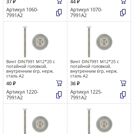
37
₽
44
₽
Артикул
1060-
Артикул
1070-
7991А2
7991А2
Винт DIN7991 М12*20 с
Винт DIN7991 М12*25 с
потайной головкой,
потайной головкой,
внутренним 6гр, нерж.
внутренним 6гр, нерж.
сталь А2
сталь А2
40
₽
36
₽
Артикул
1220-
Артикул
1225-
7991А2
7991А2