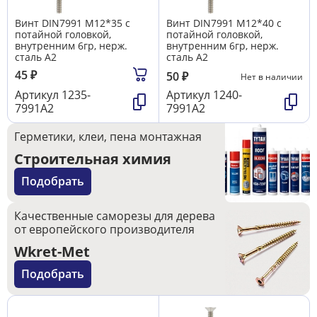
Винт DIN7991 М12*35 с
Винт DIN7991 М12*40 с
потайной головкой,
потайной головкой,
внутренним 6гр, нерж.
внутренним 6гр, нерж.
сталь А2
сталь А2
45
₽
50
₽
Нет в наличии
Артикул
1235-
Артикул
1240-
7991А2
7991А2
Герметики, клеи, пена монтажная
Строительная химия
Подобрать
Качественные саморезы для дерева
от европейского производителя
Wkret-Met
Подобрать