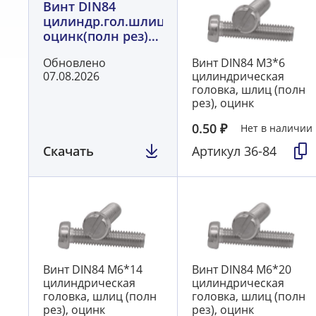
Винт DIN84
цилиндр.гол.шлиц
оцинк(полн рез)
ГОСТ 1491
Обновлено
Винт DIN84 М3*6
07.08.2026
цилиндрическая
головка, шлиц (полн
рез), оцинк
0.50
₽
Нет в наличии
Скачать
Артикул
36-84
Винт DIN84 М6*14
Винт DIN84 М6*20
цилиндрическая
цилиндрическая
головка, шлиц (полн
головка, шлиц (полн
рез), оцинк
рез), оцинк