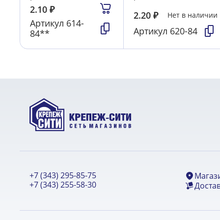
2.10
₽
2.20
₽
Нет в наличии
Артикул
614-
Артикул
620-84
84**
+7 (343) 295-85-75
Магаз
+7 (343) 255-58-30
Достав