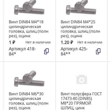
Винт DIN84 М4*18
Винт DIN84 М4*25
цилиндрическая
цилиндрическая
головка, шлиц (полн
головка, шлиц (полн
рез), оцинк
рез), оцинк
1
₽
1.20
₽
Нет в наличии
Нет в наличии
Артикул
418-
Артикул
425-
84*
84**
Винт DIN84 М6*30
Винт полусфера ГОСТ
цилиндрическая
17473-80 (DIN85)
головка, шлиц (полн
М8*20 ПРЯМОЙ
рез), оцинк
ШЛИЦ, цинк