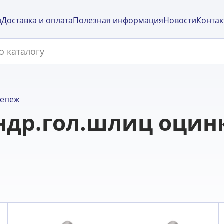
и
Доставка и оплата
Полезная информация
Новости
Контак
репеж
ндр.гол.шлиц оцинк