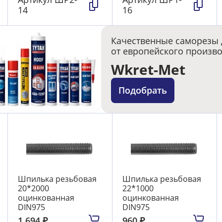
14
16
Качественные саморезы 
от европейского произв
Wkret-Met
Подобрать
Шпилька резьбовая
Шпилька резьбовая
20*2000
22*1000
оцинкованная
оцинкованная
DIN975
DIN975
1 694
₽
960
₽