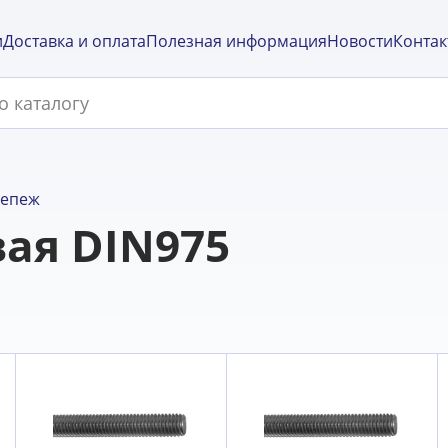
и
Доставка и оплата
Полезная информация
Новости
Контак
репеж
ая DIN975