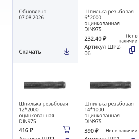
Обновлено
Шпилька резьбовая
07.08.2026
6*2000
оцинкованная
DIN975
Нет в
232.40
₽
наличии
Артикул
ШР2-
Скачать
06
Шпилька резьбовая
Шпилька резьбовая
12*2000
14*1000
оцинкованная
оцинкованная
DIN975
DIN975
416
₽
390
₽
Нет в наличии
Артикул
ШР2-
Артикул
ШР1-