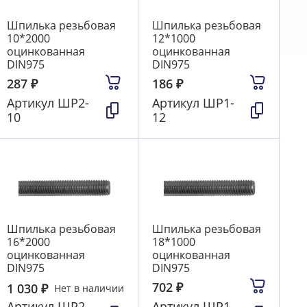
Шпилька резьбовая
Шпилька резьбовая
10*2000
12*1000
оцинкованная
оцинкованная
DIN975
DIN975
287
₽
186
₽
Артикул
ШР2-
Артикул
ШР1-
10
12
Шпилька резьбовая
Шпилька резьбовая
16*2000
18*1000
оцинкованная
оцинкованная
DIN975
DIN975
702
₽
1 030
₽
Нет в наличии
Артикул
ШР2-
Артикул
ШР1-