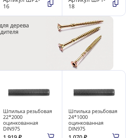
16
18
для дерева
одителя
Шпилька резьбовая
Шпилька резьбовая
22*2000
24*1000
оцинкованная
оцинкованная
DIN975
DIN975
1 919
₽
1 070
₽