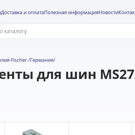
и
Доставка и оплата
Полезная информация
Новости
Контак
лия Fischer /Германия/
нты для шин MS27/1