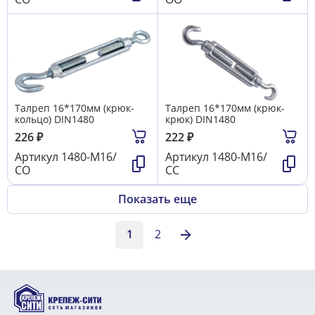
Талреп 16*170мм (крюк-
Талреп 16*170мм (крюк-
кольцо) DIN1480
крюк) DIN1480
226
₽
222
₽
Артикул
1480-М16/
Артикул
1480-М16/
СО
СС
Показать еще
1
2