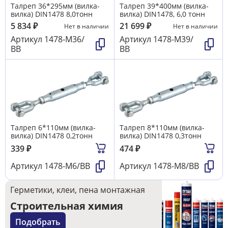
Талреп 36*295мм (вилка-
Талреп 39*400мм (вилка-
вилка) DIN1478 8,0тонн
вилка) DIN1478, 6,0 тонн
5 834
₽
21 699
₽
Нет в наличии
Нет в наличии
Артикул
1478-М36/
Артикул
1478-М39/
ВВ
ВВ
Талреп 6*110мм (вилка-
Талреп 8*110мм (вилка-
вилка) DIN1478 0,2тонн
вилка) DIN1478 0,3тонн
339
₽
474
₽
Артикул
1478-М6/ВВ
Артикул
1478-М8/ВВ
Герметики, клеи, пена монтажная
Строительная химия
Подобрать