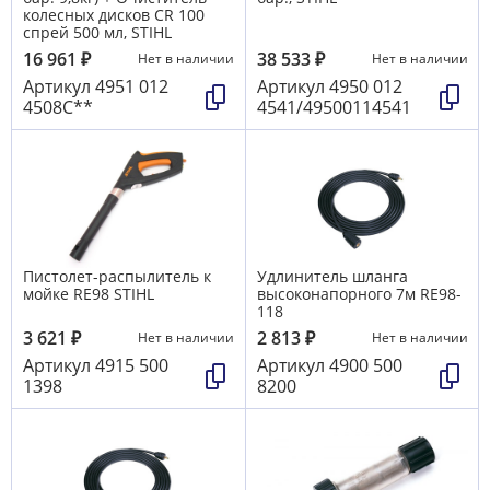
колесных дисков CR 100
спрей 500 мл, STIHL
16 961
₽
38 533
₽
Нет в наличии
Нет в наличии
Артикул
4951 012
Артикул
4950 012
4508С**
4541/49500114541
Пистолет-распылитель к
Удлинитель шланга
мойке RE98 STIHL
высоконапорного 7м RE98-
118
3 621
₽
2 813
₽
Нет в наличии
Нет в наличии
Артикул
4915 500
Артикул
4900 500
1398
8200