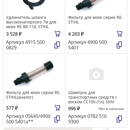
Удлинитель шланга
Фильтр для моек серии RE,
высоконапорного 7м для
STIHL
моек RE 88-118, STIHL
3 528
₽
4 203
₽
Артикул
4915 500
Артикул
4900 500
0829
5401
Фильтр для моек серии RE,
Шампунь для
STIHL(аналог)
транспортных средств с
воском СС100 (1л), Stihl
577
₽
996
₽
Нет в наличии
Артикул
05645/4900
Артикул
0782 516
500 5401а**
9300