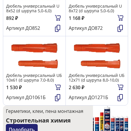
Дюбель универсальный U
Дюбель универсальный U
8х52 (d шурупа 5,0-6,0)
8х72 (d шурупа 5,0-6,0)
892
₽
1 168
₽
Артикул
ДО852
Артикул
ДО872
Дюбель универсальный UБ
Дюбель универсальный UБ
10х61 (d шурупа 7,0-8,0)
12х71 (d шурупа 8,0-10,0)
1 530
₽
2 630
₽
Артикул
ДО1061Б
Артикул
ДО1271Б
Герметики, клеи, пена монтажная
Строительная химия
Подобрать