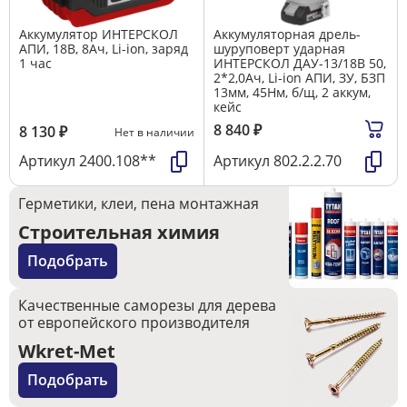
Аккумулятор ИНТЕРСКОЛ
Аккумуляторная дрель-
АПИ, 18В, 8Ач, Li-ion, заряд
шуруповерт ударная
1 час
ИНТЕРСКОЛ ДАУ-13/18В 50,
2*2,0Ач, Li-ion АПИ, ЗУ, БЗП
13мм, 45Нм, б/щ, 2 аккум,
кейс
8 840
₽
8 130
₽
Нет в наличии
Артикул
2400.108**
Артикул
802.2.2.70
Герметики, клеи, пена монтажная
Строительная химия
Подобрать
Качественные саморезы для дерева
от европейского производителя
Wkret-Met
Подобрать