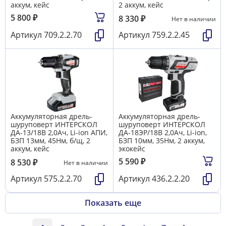
аккум, кейс
2 аккум, кейс
5 800
₽
8 330
₽
Нет в наличии
Артикул
709.2.2.70
Артикул
759.2.2.45
Аккумуляторная дрель-
Аккумуляторная дрель-
шуруповерт ИНТЕРСКОЛ
шуруповерт ИНТЕРСКОЛ
ДА-13/18В 2,0Ач, Li-ion АПИ,
ДА-18ЭР/18В 2,0Ач, Li-ion,
БЗП 13мм, 45Нм, б/щ, 2
БЗП 10мм, 35Нм, 2 аккум,
аккум, кейс
экокейс
5 590
₽
8 530
₽
Нет в наличии
Артикул
575.2.2.70
Артикул
436.2.2.20
Показать еще