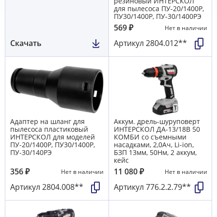
резиновый ИНТЕРСКОЛ
для пылесоса ПУ-20/1400Р,
ПУ30/1400Р, ПУ-30/1400РЭ
569
₽
Нет в наличии
Скачать
Артикул
2804.012**
Адаптер на шланг для
Аккум. дрель-шуруповерт
пылесоса пластиковый
ИНТЕРСКОЛ ДА-13/18В 50
ИНТЕРСКОЛ для моделей
КОМБИ со съемными
ПУ-20/1400Р, ПУ30/1400Р,
насадками, 2,0Ач, Li-ion,
ПУ-30/140РЭ
БЗП 13мм, 50Нм, 2 аккум,
кейс
356
₽
11 080
₽
Нет в наличии
Нет в наличии
Артикул
2804.008**
Артикул
776.2.2.79**