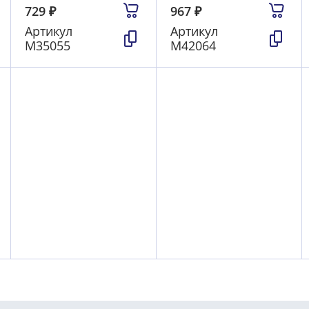
729
₽
967
₽
Артикул
Артикул
М35055
М42064