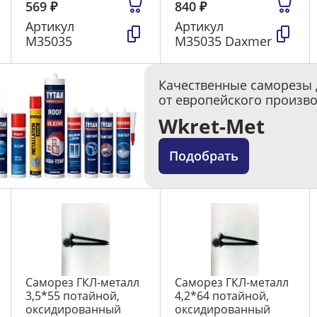
569
₽
840
₽
Артикул
Артикул
М35035
М35035 Daxmer
Качественные саморезы 
от европейского произв
Wkret-Met
Подобрать
Саморез ГКЛ-металл
Саморез ГКЛ-металл
3,5*55 потайной,
4,2*64 потайной,
оксидированный
оксидированный