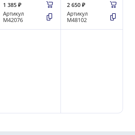
1 385
₽
2 650
₽
Артикул
Артикул
М42076
М48102