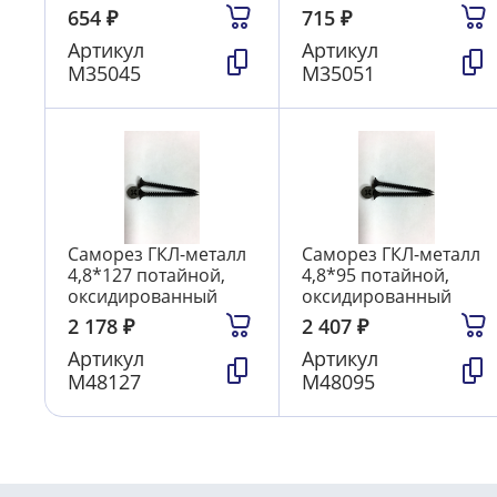
654
₽
715
₽
Артикул
Артикул
М35045
М35051
Саморез ГКЛ-металл
Саморез ГКЛ-металл
4,8*127 потайной,
4,8*95 потайной,
оксидированный
оксидированный
2 178
₽
2 407
₽
Артикул
Артикул
М48127
М48095