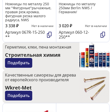
Ножницы по металлу 250
Ножницы по металлу
мм "Фигурные"рычажные,
250мм Вerlin NWS /
правая реж.кромка,
Германия/
фигурная резка малого
радиуса, NWS
3 338
₽
3 020
₽
Нет в наличии
Нет в наличии
Артикул
067R-15-250
Артикул
060-12-
**
250**
Герметики, клеи, пена монтажная
Строительная химия
Подобрать
Качественные саморезы для дерева
от европейского производителя
Wkret-Met
Подобрать