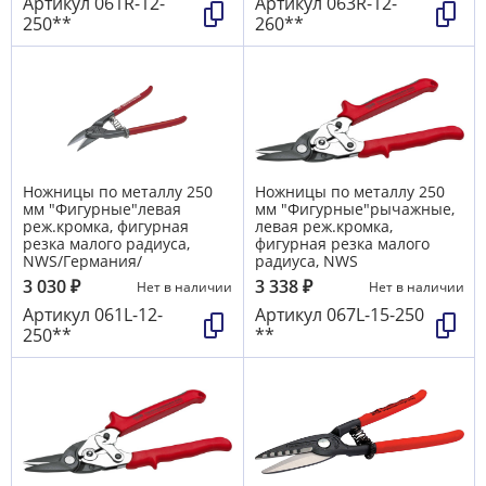
Артикул
061R-12-
Артикул
063R-12-
250**
260**
Ножницы по металлу 250
Ножницы по металлу 250
мм "Фигурные"левая
мм "Фигурные"рычажные,
реж.кромка, фигурная
левая реж.кромка,
резка малого радиуса,
фигурная резка малого
NWS/Германия/
радиуса, NWS
3 030
₽
3 338
₽
Нет в наличии
Нет в наличии
Артикул
061L-12-
Артикул
067L-15-250
250**
**