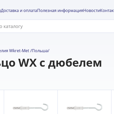
и
Доставка и оплата
Полезная информация
Новости
Контак
лия Wkret-Met /Польша/
цо WX с дюбелем