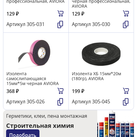
профессиональная, AVIORA
черная профессиональная,
AVIORA
129
₽
129
₽
Артикул
305-031
Артикул
305-030
Изолента
Изолента ХБ 15мм*20м
самослипающаяся
(180гр), AVIORA
15мм*5м черная AVIORA
368
₽
199
₽
Артикул
305-026
Артикул
305-045
Герметики, клеи, пена монтажная
Строительная химия
Подобрать