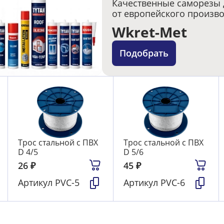
Качественные саморезы 
от европейского произв
Wkret-Met
Подобрать
Трос стальной с ПВХ
Трос стальной с ПВХ
D 4/5
D 5/6
26
₽
45
₽
Артикул
PVC-5
Артикул
PVC-6