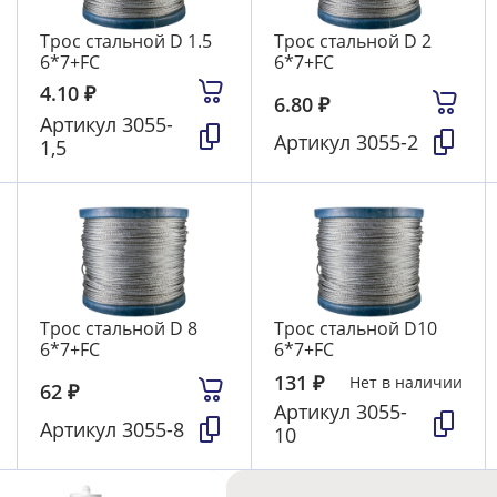
Трос стальной D 1.5
Трос стальной D 2
6*7+FC
6*7+FC
4.10
₽
6.80
₽
Артикул
3055-
Артикул
3055-2
1,5
Трос стальной D 8
Трос стальной D10
6*7+FC
6*7+FC
131
₽
Нет в наличии
62
₽
Артикул
3055-
Артикул
3055-8
10