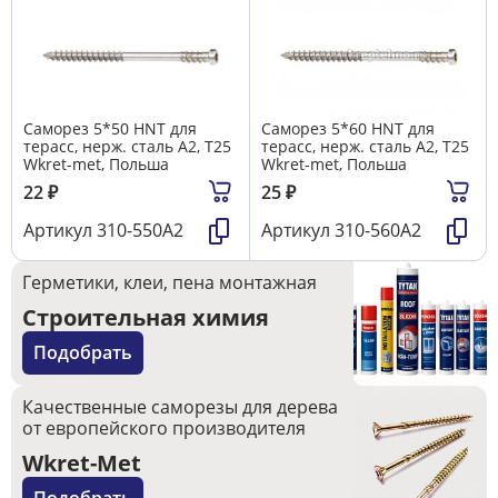
Саморез 5*50 HNT для
Саморез 5*60 HNT для
терасс, нерж. сталь А2, T25
терасс, нерж. сталь А2, T25
Wkret-met, Польша
Wkret-met, Польша
22
₽
25
₽
Артикул
310-550А2
Артикул
310-560А2
Герметики, клеи, пена монтажная
Строительная химия
Подобрать
Качественные саморезы для дерева
от европейского производителя
Wkret-Met
Подобрать