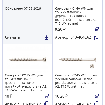
Обновлено 07.08.2026
Саморез 4,0*40 WN для
тонких планок и
деревянных полов
потайной, нерж. сталь А2,
T15 Wkret-met
9.20
₽
Скачать
Артикул
310-4040А2
Саморез 4,0*45 WN для
Саморез 4,0*45 WT, потай,
тонких планок и
уменьш.головка, неполн
деревянных полов
резьба 30мм, нерж. сталь
потайной, нерж. сталь А2,
А2, T15 Wkret-met
T15 Wkret-met, Польша
10
₽
10.20
₽
Артикул
310-4045A2
Артикул
311-4045А2