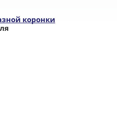
азной коронки
ля