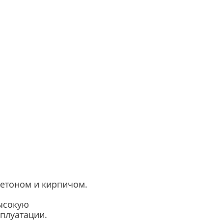
бетоном и кирпичом.
ысокую
сплуатации.