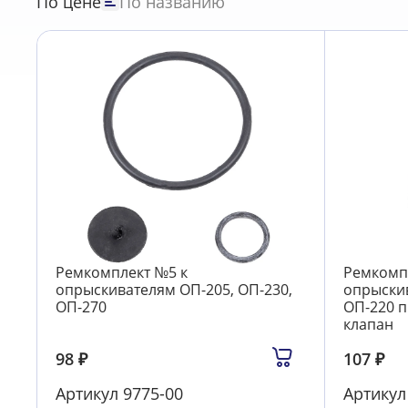
По цене
По названию
Ремкомплект №5 к
Ремкомп
опрыскивателям ОП-205, ОП-230,
опрыскив
ОП-270
ОП-220 
клапан
98
₽
107
₽
Артикул
9775-00
Артику