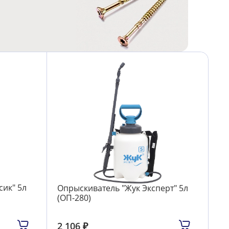
сик" 5л
Опрыскиватель "Жук Эксперт" 5л
(ОП-280)
2 106
₽