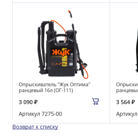
Опрыскиватель "Жук Оптима"
Опрыскив
ранцевый 16л (ОГ-111)
ранцевый
3 090
₽
3 564
₽
Артикул
7275-00
Артику
Возврат к списку