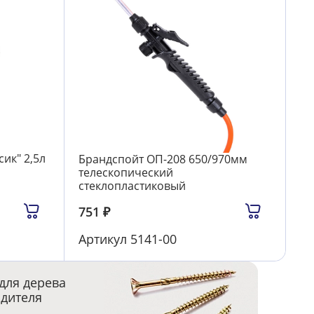
ик" 2,5л
Брандспойт ОП-208 650/970мм
телескопический
стеклопластиковый
751
₽
Артикул
5141-00
для дерева
одителя