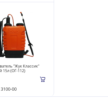
атель "Жук Классик"
 15л (ОГ-112)
л
3100-00