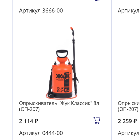
Артикул
3666-00
Артику
Опрыскиватель "Жук Классик" 8л
Опрыскив
(ОП-207)
(ОП-207)
2 114
₽
2 259
₽
Артикул
0444-00
Артику