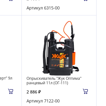
Артикул
6315-00
ерт" 9л
Опрыскиватель "Жук Оптима"
ранцевый 11л (ОГ-111)
2 886
₽
Артикул
7122-00