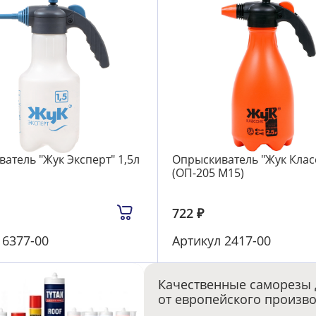
атель "Жук Эксперт" 1,5л
Опрыскиватель "Жук Класс
(ОП-205 М15)
722
₽
л
6377-00
Артикул
2417-00
Качественные саморезы 
от европейского произв