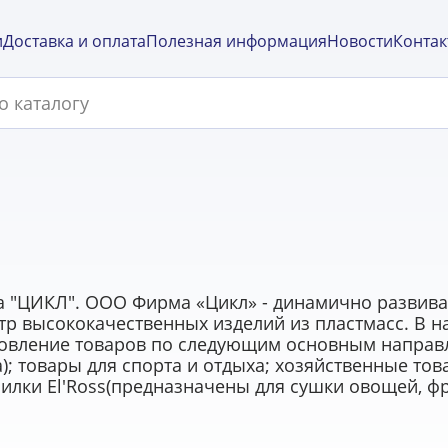
и
Доставка и оплата
Полезная информация
Новости
Контак
 "ЦИКЛ". ООО Фирма «Цикл» - динамично развив
р высококачественных изделий из пластмасс. В 
вление товаров по следующим основным направле
; товары для спорта и отдыха; хозяйственные тов
ки El'Ross(предназначены для сушки овощей, фрукт