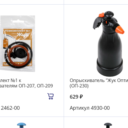
лект №1 к
Опрыскиватель "Жук Опти
ателям ОП-207, ОП-209
(ОП-230)
629
₽
л
2462-00
Артикул
4930-00