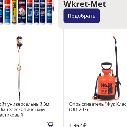
Wkret-Met
Подобрать
ойт универсальный 3м
Опрыскиватель "Жук Клас
0м телескопический
(ОП-207)
ластиковый
1 962
₽