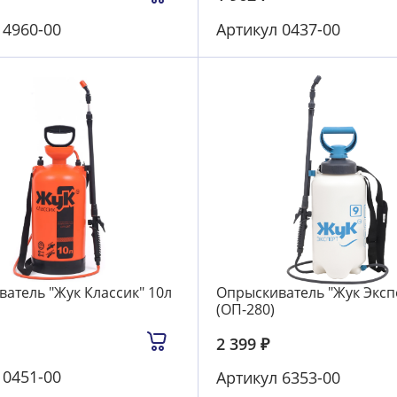
л
4960-00
Артикул
0437-00
атель "Жук Классик" 10л
Опрыскиватель "Жук Эксп
(ОП-280)
2 399
₽
л
0451-00
Артикул
6353-00