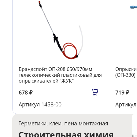
Брандспойт ОП-208 650/970мм
Опрыскив
телескопический пластиковый для
(ОП-330)
опрыскивателей "ЖУК"
678
₽
719
₽
Артикул
1458-00
Артику
Герметики, клеи, пена монтажная
Строительная химия