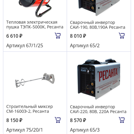
Тепловая электрическая
Сварочный инвертор
пушка ТЭПК-5000К, Ресанта
САИ-190, 80В,190А Ресанта
6 610
₽
8 010
₽
Артикул
67/1/25
Артикул
65/2
Строительный миксер
Сварочный инвертор
СМ-1600Э-2, Ресанта
САИ-220, 80В, 220А Ресанта
8 150
₽
8 570
₽
Артикул
75/20/1
Артикул
65/3